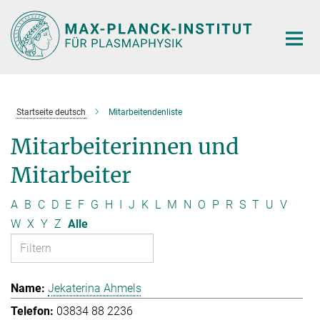
Hauptinhalt
Startseite deutsch
Mitarbeitendenliste
Mitarbeiterinnen und
Mitarbeiter
A
B
C
D
E
F
G
H
I
J
K
L
M
N
O
P
R
S
T
U
V
W
X
Y
Z
Alle
Jekaterina Ahmels
03834 88 2236