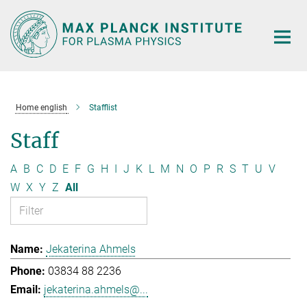
Main-
Content
Home english
Stafflist
Staff
A
B
C
D
E
F
G
H
I
J
K
L
M
N
O
P
R
S
T
U
V
W
X
Y
Z
All
Jekaterina Ahmels
03834 88 2236
jekaterina.ahmels@...