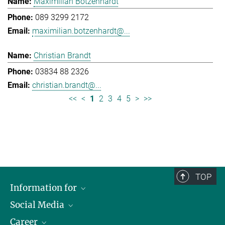
Maximilian Botzenhardt
089 3299 2172
maximilian.botzenhardt@...
Christian Brandt
03834 88 2326
christian.brandt@...
<<
<
1
2
3
4
5
>
>>
TOP
Information for
Social Media
Journalists
Career
School
LinkedIn