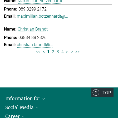
Maximilian Botzenhardt
089 3299 2172
maximilian.botzenhardt@...
Christian Brandt
03834 88 2326
christian.brandt@...
<<
<
1
2
3
4
5
>
>>
TOP
Information for
Social Media
Journalists
Career
School
LinkedIn