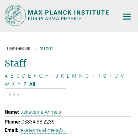
Main-
Content
Home english
Stafflist
Staff
A
B
C
D
E
F
G
H
I
J
K
L
M
N
O
P
R
S
T
U
V
W
X
Y
Z
All
Jekaterina Ahmels
03834 88 2236
jekaterina.ahmels@...