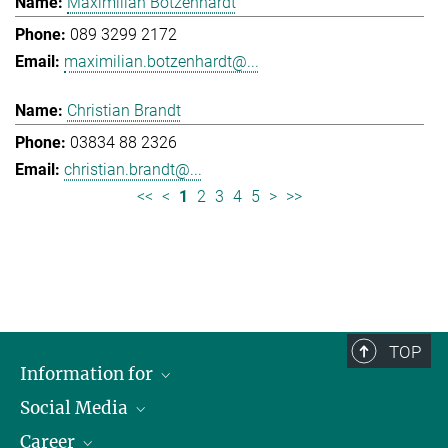
Maximilian Botzenhardt
089 3299 2172
maximilian.botzenhardt@...
Christian Brandt
03834 88 2326
christian.brandt@...
<<
<
1
2
3
4
5
>
>>
TOP
Information for
Social Media
Journalists
Career
School
LinkedIn