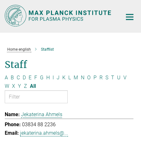
Main-
Content
Home english
Stafflist
Staff
A
B
C
D
E
F
G
H
I
J
K
L
M
N
O
P
R
S
T
U
V
W
X
Y
Z
All
Jekaterina Ahmels
03834 88 2236
jekaterina.ahmels@...