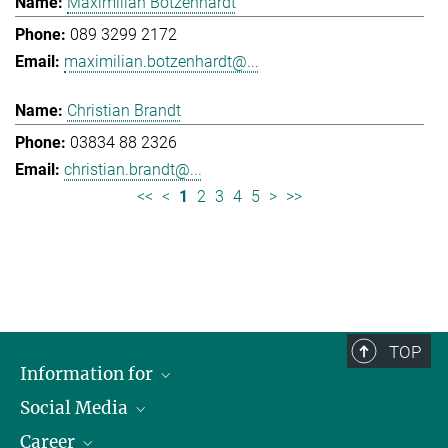
Maximilian Botzenhardt
089 3299 2172
maximilian.botzenhardt@...
Christian Brandt
03834 88 2326
christian.brandt@...
<<
<
1
2
3
4
5
>
>>
TOP
Information for
Social Media
Journalists
Career
School
LinkedIn