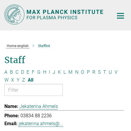
Main-
Content
Home english
Stafflist
Staff
A
B
C
D
E
F
G
H
I
J
K
L
M
N
O
P
R
S
T
U
V
W
X
Y
Z
All
Jekaterina Ahmels
03834 88 2236
jekaterina.ahmels@...