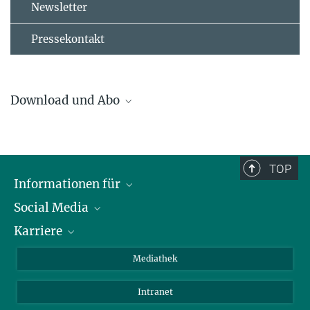
Newsletter
Pressekontakt
Download und Abo
ASDEX Upgrade Letter
TOP
Informationen für
Social Media
Journalisten
Karriere
Schule
LinkedIn
Kids
Instagram
Offene Stellen
Mediathek
Besucher
Facebook
Intranet
Alumni
YouTube