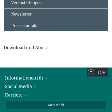
Veranstaltungen
Newsletter
Pressekontakt
Download und Abo
ASDEX Upgrade Letter
TOP
Informationen für
Social Media
Journalisten
Karriere
Schule
LinkedIn
Kids
Instagram
Offene Stellen
Mediathek
Besucher
Facebook