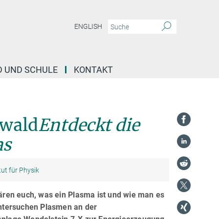
ENGLISH
D UND SCHULE
KONTAKT
senschaft - Greifswald
Entdeckt die faszinierende Welt des Plasmas
swald
Entdeckt die
as
tut für Physik
ären euch, was ein Plasma ist und wie man es
untersuchen Plasmen an der