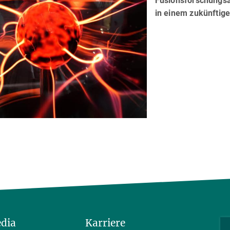
Fusionsforschungsa
in einem zukünftig
edia
Karriere