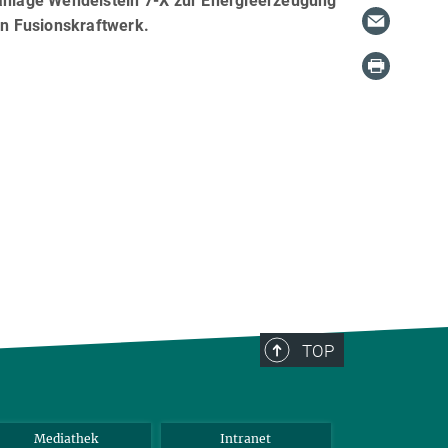
nlage Wendelstein 7-X zur Energieerzeugung
en Fusionskraftwerk.
TOP
Mediathek
Intranet