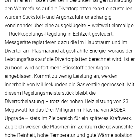
Um in allen Phasen der zehn Sekunden langen Entladung
den Wärmefluss auf die Divertorplatten exakt einzustellen,
wurden Stickstoff- und Argonzufuhr unabhängig
voneinander über eine ausgeklügelte – weltweit einmalige
– Rückkopplungs-Regelung in Echtzeit gesteuert.
Messgeräte registrieren dazu die im Hauptraum und im
Divertor am Plasmarand abgestrahlte Energie, woraus der
Leistungsfluss auf die Divertorplatten berechnet wird. Ist er
zu hoch, wird sofort mehr Stickstoff oder Argon
eingeblasen. Kommt zu wenig Leistung an, werden
innerhalb von Millisekunden die Gasventile gedrosselt. Mit
diesem Regelungsmeisterstück bleibt die
Divertorbelastung – trotz der hohen Heizleistung von 23
Megawatt für das Drei-Milligramm-Plasma von ASDEX
Upgrade – stets im Zielbereich für ein späteres Kraftwerk.
Zugleich weisen die Plasmen im Zentrum die gewünschte
hohe Reinheit, hohe Temperatur und gute Wärmeisolation