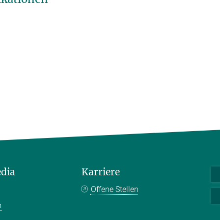
edia
Karriere
Offene Stellen
m