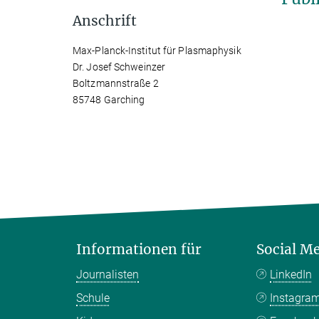
Anschrift
Max-Planck-Institut für Plasmaphysik
Dr. Josef Schweinzer
Boltzmannstraße 2
85748 Garching
Informationen für
Social M
Journalisten
LinkedIn
Schule
Instagra