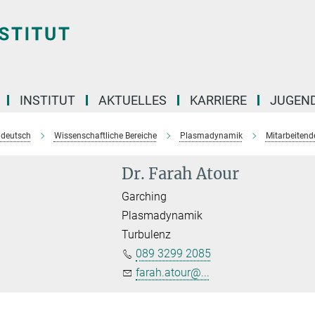
INSTITUT
AKTUELLES
KARRIERE
JUGEN
e deutsch
Wissenschaftliche Bereiche
Plasmadynamik
Mitarbeitende
Dr. Farah Atour
Garching
Plasmadynamik
Turbulenz
089 3299 2085
farah.atour@...