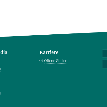
edia
Karriere
Offene Stellen
m
k
n