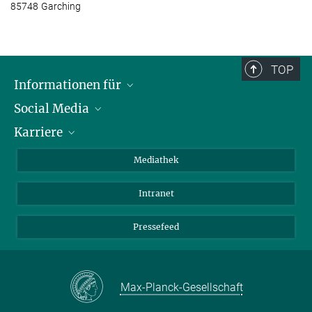
85748 Garching
TOP
Informationen für
Social Media
Journalisten
Karriere
Schule
LinkedIn
Kids
Instagram
Offene Stellen
Mediathek
Besucher
Facebook
Intranet
Alumni
YouTube
Mitarbeiter
Mastodon
Pressefeed
Threads
Bluesky
Max-Planck-Gesellschaft