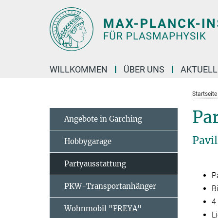
Hauptinhalt
WILLKOMMEN
ÜBER UNS
AKTUELL
Startseit
Pa
Angebote in Garching
Pavi
Hobbygarage
Partyausstattung
P
PKW-Transportanhänger
B
4
Wohnmobil "FREYA"
Li