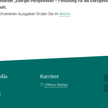
wsletter „Energie-Perspektiven – Forschung für die Energie
ellt.
schienenen Ausgaben finden Sie im
Archiv
.
edia
Karriere
Offene Stellen
m
k