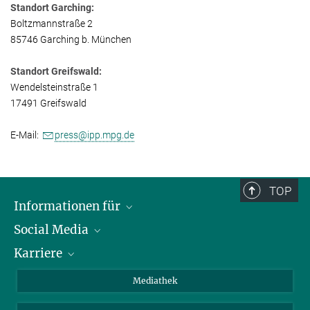
Standort Garching:
Boltzmannstraße 2
85746 Garching b. München
Standort Greifswald:
Wendelsteinstraße 1
17491 Greifswald
E-Mail:
press@ipp.mpg.de
TOP
Informationen für
Social Media
Journalisten
Karriere
Schule
LinkedIn
Kids
Instagram
Offene Stellen
Mediathek
Besucher
Facebook