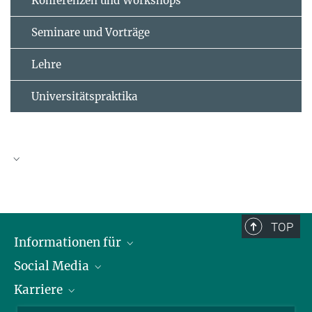
Konferenzen und Workshops
Seminare und Vorträge
Lehre
Universitätspraktika
Archiv 2025
Archiv 2024
TOP
Archiv 2022
Informationen für
Archiv 2021
Social Media
Journalisten
Archiv 2020
Karriere
Schule
LinkedIn
Archiv 2019