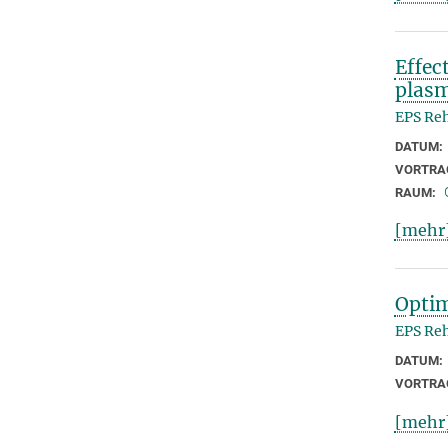
Effec
plasm
EPS Reh
DATUM:
VORTRA
RAUM:
[mehr
Optim
EPS Reh
DATUM:
VORTRA
[mehr