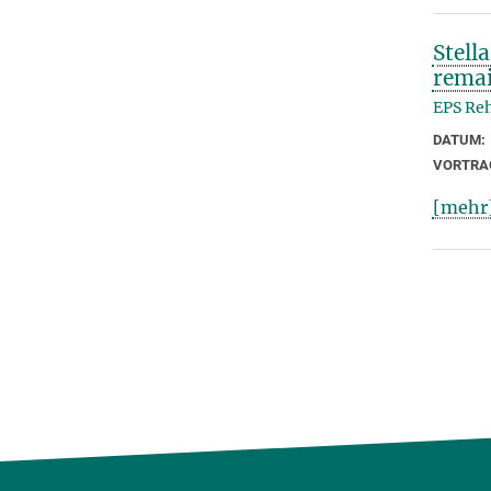
Stell
remai
EPS Reh
DATUM:
VORTRA
[mehr