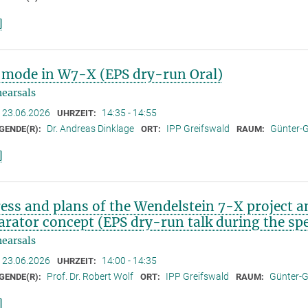
]
 mode in W7-X (EPS dry-run Oral)
earsals
23.06.2026
14:35 - 14:55
UHRZEIT:
Dr. Andreas Dinklage
IPP Greifswald
Günter-G
GENDE(R):
ORT:
RAUM:
]
ess and plans of the Wendelstein 7-X project an
larator concept (EPS dry-run talk during the spe
earsals
23.06.2026
14:00 - 14:35
UHRZEIT:
Prof. Dr. Robert Wolf
IPP Greifswald
Günter-Gr
GENDE(R):
ORT:
RAUM:
]