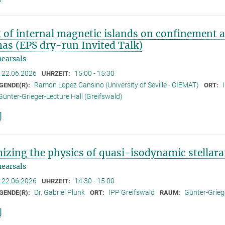
t of internal magnetic islands on confinement 
as (EPS dry-run Invited Talk)
earsals
22.06.2026
15:00 - 15:30
UHRZEIT:
Ramon Lopez Cansino (University of Seville - CIEMAT)
GENDE(R):
ORT:
Günter-Grieger-Lecture Hall (Greifswald)
]
izing the physics of quasi-isodynamic stellara
earsals
22.06.2026
14:30 - 15:00
UHRZEIT:
Dr. Gabriel Plunk
IPP Greifswald
Günter-Griege
GENDE(R):
ORT:
RAUM:
]