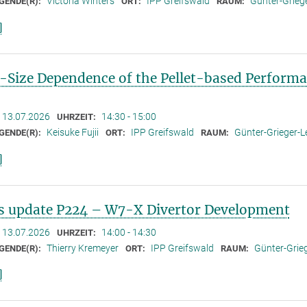
Victoria Winters
IPP Greifswald
Günter-Griege
GENDE(R):
ORT:
RAUM:
]
t-Size Dependence of the Pellet-based Perfor
13.07.2026
14:30 - 15:00
UHRZEIT:
Keisuke Fujii
IPP Greifswald
Günter-Grieger-Le
GENDE(R):
ORT:
RAUM:
]
s update P224 – W7-X Divertor Development
13.07.2026
14:00 - 14:30
UHRZEIT:
Thierry Kremeyer
IPP Greifswald
Günter-Grieg
GENDE(R):
ORT:
RAUM:
]