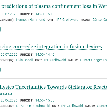
 predictions of plasma confinement loss in We
06.07.2026
14:40 - 15:10
UHRZEIT:
Kenneth Hammond
IPP Greifswald
Günter-Gr
GENDE(R):
ORT:
RAUM:
]
cing core-edge integration in fusion devices
06.07.2026
14:00 - 14:40
UHRZEIT:
Livia Casali
IPP Greifswald
Günter-Grieger-Lec
GENDE(R):
ORT:
RAUM:
]
hysics Uncertainties Towards Stellarator React
earsals
23.06.2026
14:55 - 15:30
UHRZEIT:
Dr. Marcin Jakubowski
IPP Greifswald
Günter
GENDE(R):
ORT:
RAUM: