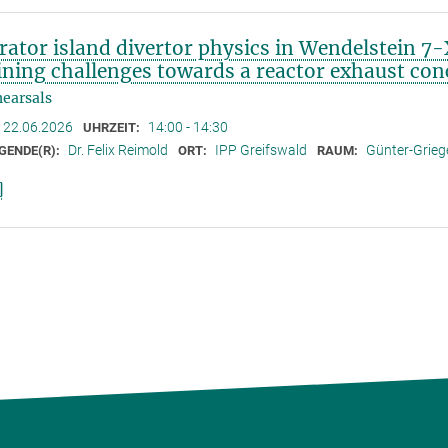
arator island divertor physics in Wendelstein 
ning challenges towards a reactor exhaust conc
earsals
22.06.2026
14:00 - 14:30
UHRZEIT:
Dr. Felix Reimold
IPP Greifswald
Günter-Griege
GENDE(R):
ORT:
RAUM:
]