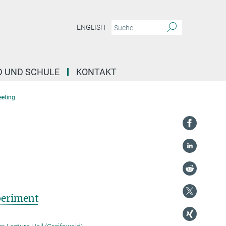
ENGLISH
D UND SCHULE
KONTAKT
eting
periment