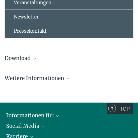
Veranstaltungen
Newsletter
Pressekontakt
Download
.pdf (270 kB)
Weitere Informationen
Max-Planck-Institut für Plasmaphysik
Abteilung Presse- und Öffentlichkeitsarbeit
+49 89 3299-1041
TOP
press@...
Informationen für
Social Media
Journalisten
Karriere
Schule
LinkedIn