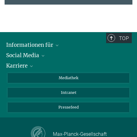
TOP
Informationen für
Social Media
Journalisten
Karriere
Schule
LinkedIn
Kids
Instagram
Offene Stellen
Mediathek
Besucher
Facebook
Intranet
Alumni
YouTube
Mitarbeiter
Mastodon
Pressefeed
Threads
Bluesky
Max-Planck-Gesellschaft