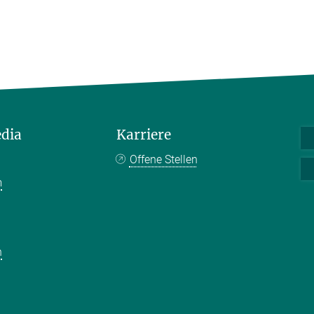
edia
Karriere
Offene Stellen
m
k
n