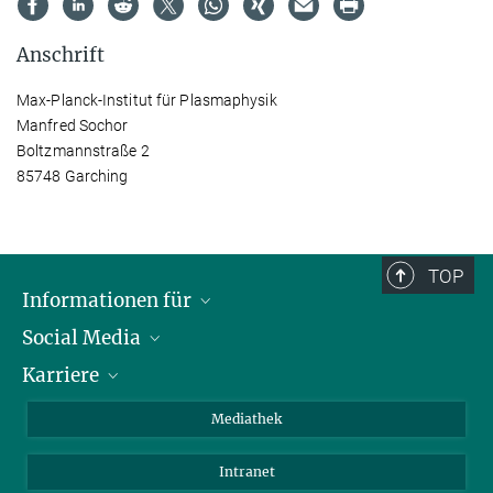
Anschrift
Max-Planck-Institut für Plasmaphysik
Manfred Sochor
Boltzmannstraße 2
85748 Garching
TOP
Informationen für
Social Media
Journalisten
Karriere
Schule
LinkedIn
Kids
Instagram
Offene Stellen
Mediathek
Besucher
Facebook
Intranet
Alumni
YouTube