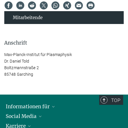
Mitarbeitende
Anschrift
Max-Planck-Institut für Plasmaphysik
Dr. Daniel Told
Boltzmannstraße 2
85748 Garching
TOP
Informationen für
Social Media
Journalisten
Karriere
Schule
LinkedIn