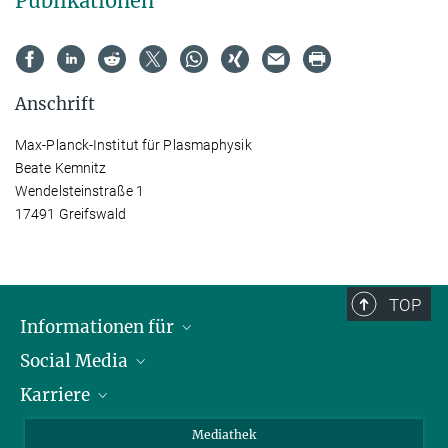
Publikationen
Anschrift
Max-Planck-Institut für Plasmaphysik
Beate Kemnitz
Wendelsteinstraße 1
17491 Greifswald
TOP
Informationen für
Social Media
Journalisten
Karriere
Schule
LinkedIn
Kids
Instagram
Offene Stellen
Mediathek