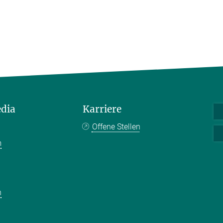
edia
Karriere
Offene Stellen
m
k
n