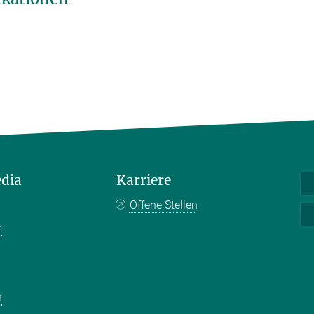
edia
Karriere
Offene Stellen
m
k
n