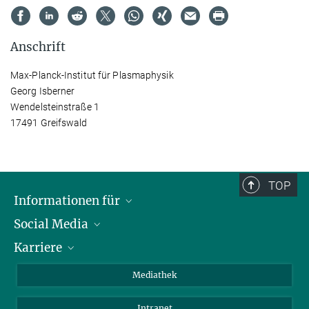
Anschrift
Max-Planck-Institut für Plasmaphysik
Georg Isberner
Wendelsteinstraße 1
17491 Greifswald
TOP
Informationen für
Social Media
Journalisten
Karriere
Schule
LinkedIn
Kids
Instagram
Offene Stellen
Mediathek
Besucher
Facebook
Intranet