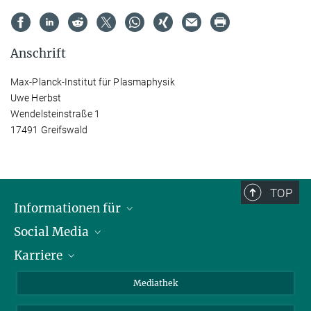
Anschrift
Max-Planck-Institut für Plasmaphysik
Uwe Herbst
Wendelsteinstraße 1
17491 Greifswald
TOP
Informationen für
Social Media
Journalisten
Karriere
Schule
LinkedIn
Kids
Instagram
Offene Stellen
Mediathek
Besucher
Facebook