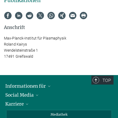
Publikationen
Anschrift
Max-Planck-Institut für Plasmaphysik
Roland Kairys
Wendelsteinstraße 1
17491 Greifswald
TOP
Informationen für
Social Media
Journalisten
Karriere
Schule
LinkedIn
Kids
Instagram
Offene Stellen
Mediathek