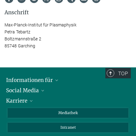
Anschrift
Max-Planck-Institut für Plasmaphysik
Petra Tebartz
Boltzmannstraße 2
85748 Garching
TOP
Informationen für
Social Media
Journalisten
Karriere
Schule
LinkedIn
Kids
Instagram
Offene Stellen
Mediathek
Besucher
Facebook
Intranet
Alumni
YouTube