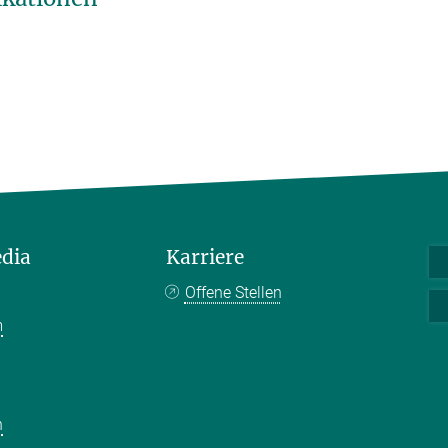
edia
Karriere
Offene Stellen
m
k
n