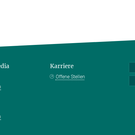
edia
Karriere
Offene Stellen
m
k
n