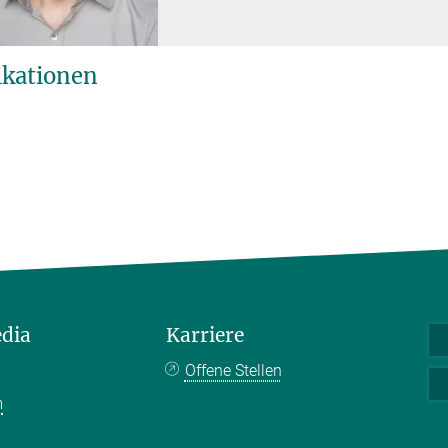
ikationen
edia
Karriere
Offene Stellen
m
k