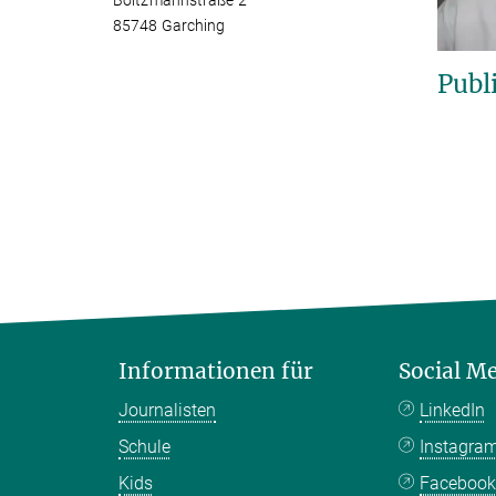
Boltzmannstraße 2
85748 Garching
Publ
Informationen für
Social M
Journalisten
LinkedIn
Schule
Instagra
Kids
Faceboo