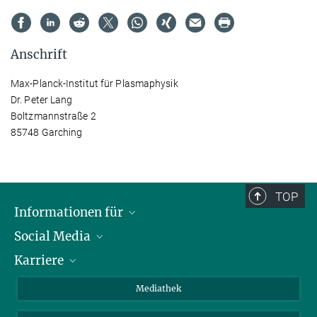
Anschrift
Max-Planck-Institut für Plasmaphysik
Dr. Peter Lang
Boltzmannstraße 2
85748 Garching
TOP
Informationen für
Social Media
Journalisten
Karriere
Schule
LinkedIn
Kids
Instagram
Offene Stellen
Mediathek
Besucher
Facebook