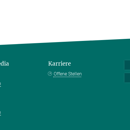
edia
Karriere
Offene Stellen
m
k
n