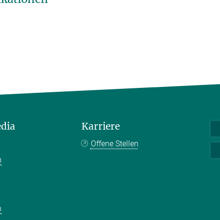
edia
Karriere
Offene Stellen
m
k
n