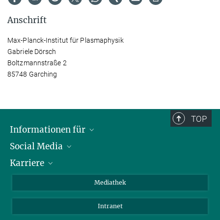
Anschrift
Max-Planck-Institut für Plasmaphysik
Gabriele Dörsch
Boltzmannstraße 2
85748 Garching
TOP
Informationen für
Social Media
Journalisten
Karriere
Schule
LinkedIn
Kids
Instagram
Offene Stellen
Mediathek
Besucher
Facebook
Intranet
Alumni
YouTube