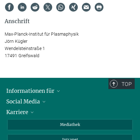
Anschrift
Max-Planck-Institut für Plasmaphysik
Jörn Kügler
Wendelsteinstraße 1
17491 Greifswald
TOP
Informationen für
Social Media
Journalisten
Karriere
Schule
LinkedIn
Kids
Instagram
Offene Stellen
Mediathek
Besucher
Facebook
Intranet