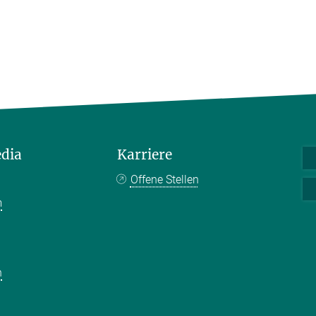
edia
Karriere
Offene Stellen
m
k
n