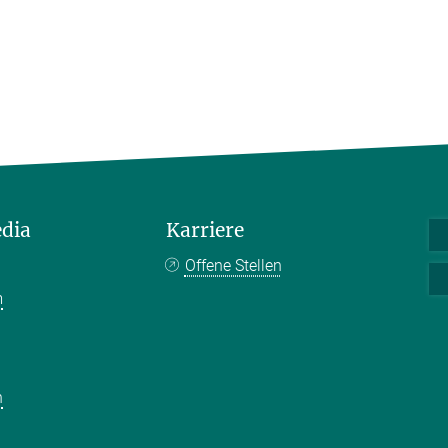
edia
Karriere
Offene Stellen
m
k
n