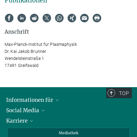
Publikationen
Anschrift
Max-Planck-Institut für Plasmaphysik
Dr. Kai Jakob Brunner
Wendelsteinstraße 1
17491 Greifswald
TOP
Informationen für
Social Media
Journalisten
Karriere
Schule
LinkedIn
Kids
Instagram
Offene Stellen
Mediathek