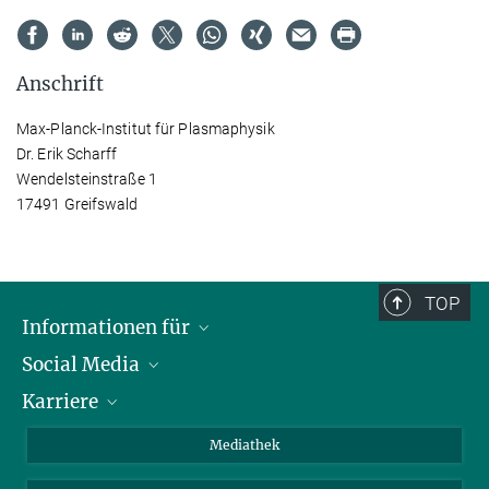
Anschrift
Max-Planck-Institut für Plasmaphysik
Dr. Erik Scharff
Wendelsteinstraße 1
17491 Greifswald
TOP
Informationen für
Social Media
Journalisten
Karriere
Schule
LinkedIn
Kids
Instagram
Offene Stellen
Mediathek
Besucher
Facebook