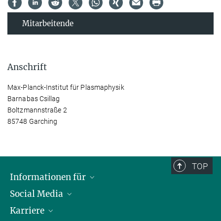
Mitarbeitende
Anschrift
Max-Planck-Institut für Plasmaphysik
Barnabas Csillag
Boltzmannstraße 2
85748 Garching
TOP
Informationen für
Social Media
Journalisten
Karriere
Schule
LinkedIn