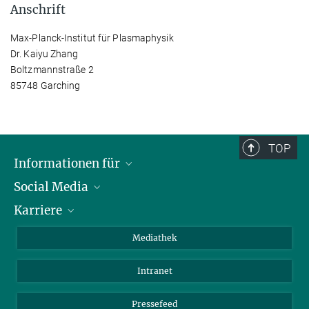
Anschrift
Max-Planck-Institut für Plasmaphysik
Dr. Kaiyu Zhang
Boltzmannstraße 2
85748 Garching
TOP
Informationen für
Social Media
Journalisten
Karriere
Schule
LinkedIn
Kids
Instagram
Offene Stellen
Mediathek
Besucher
Facebook
Intranet
Alumni
YouTube
Mitarbeiter
Mastodon
Pressefeed