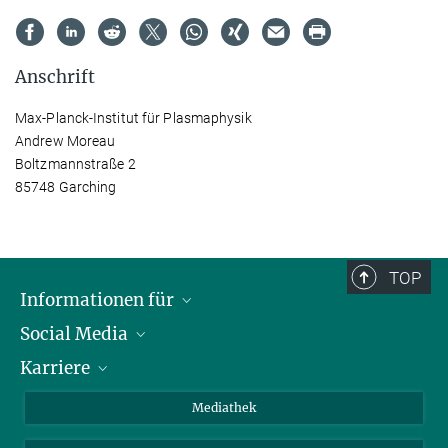
Anschrift
Max-Planck-Institut für Plasmaphysik
Andrew Moreau
Boltzmannstraße 2
85748 Garching
TOP
Informationen für
Social Media
Journalisten
Karriere
Schule
LinkedIn
Kids
Instagram
Offene Stellen
Mediathek
Besucher
Facebook