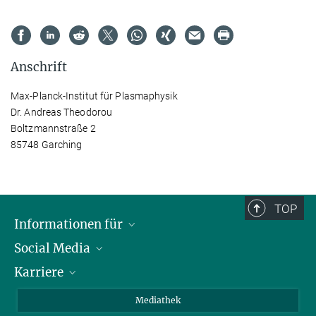
Anschrift
Max-Planck-Institut für Plasmaphysik
Dr. Andreas Theodorou
Boltzmannstraße 2
85748 Garching
TOP
Informationen für
Social Media
Journalisten
Karriere
Schule
LinkedIn
Kids
Instagram
Offene Stellen
Mediathek