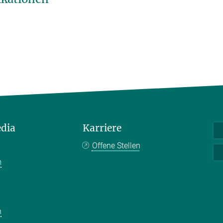
edia
Karriere
Offene Stellen
m
k
n