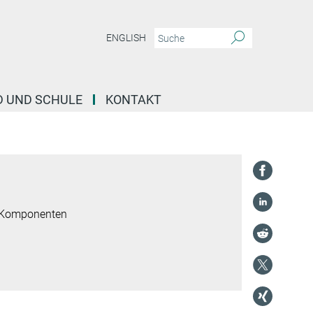
ENGLISH
D UND SCHULE
KONTAKT
 Komponenten
g