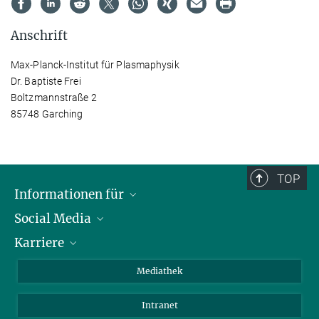
Anschrift
Max-Planck-Institut für Plasmaphysik
Dr. Baptiste Frei
Boltzmannstraße 2
85748 Garching
TOP
Informationen für
Social Media
Journalisten
Karriere
Schule
LinkedIn
Kids
Instagram
Offene Stellen
Mediathek
Besucher
Facebook
Intranet
Alumni
YouTube