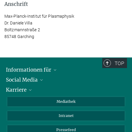
Anschrift
Max-Planck-Institut für Plasmaphysik
Dr. Daniele Villa
Boltzmannstraße 2
85748 Garching
TOP
Informationen für
Social Media
Journalisten
Karriere
Schule
LinkedIn
Kids
Instagram
Offene Stellen
Mediathek
Besucher
Facebook
Intranet
Alumni
YouTube
Mitarbeiter
Mastodon
Pressefeed