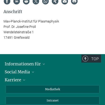
Anschrift
Max-Planck-Institut für Plasmaphysik
Prof. Dr. Josefine Proll
Wendelsteinstraße 1
17491 Greifswald
TOP
Informationen für
Social Media
Journalisten
Karriere
Schule
LinkedIn
Kids
Instagram
Offene Stellen
Mediathek
Besucher
Facebook
Intranet
Alumni
YouTube