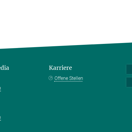
edia
Karriere
Offene Stellen
m
k
n